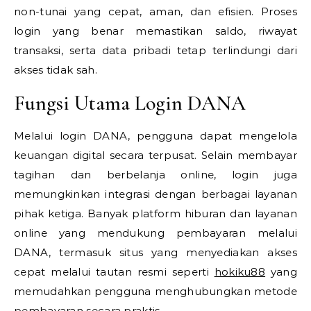
non-tunai yang cepat, aman, dan efisien. Proses
login yang benar memastikan saldo, riwayat
transaksi, serta data pribadi tetap terlindungi dari
akses tidak sah.
Fungsi Utama Login DANA
Melalui login DANA, pengguna dapat mengelola
keuangan digital secara terpusat. Selain membayar
tagihan dan berbelanja online, login juga
memungkinkan integrasi dengan berbagai layanan
pihak ketiga. Banyak platform hiburan dan layanan
online yang mendukung pembayaran melalui
DANA, termasuk situs yang menyediakan akses
cepat melalui tautan resmi seperti
hokiku88
yang
memudahkan pengguna menghubungkan metode
pembayaran secara praktis.