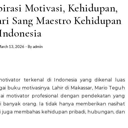
irasi Motivasi, Kehidupan,
ari Sang Maestro Kehidupan
Indonesia
arch 13, 2026
- By
admin
otivator terkenal di Indonesia yang dikenal luas
gai buku motivasinya. Lahir di Makassar, Mario Teguh
ai motivator profesional dengan pendekatan yang
banyak orang. Ia tidak hanya memberikan nasihat
api juga membahas kehidupan pribadi, hubungan, dan