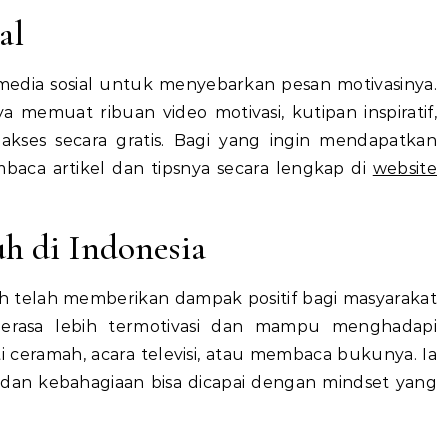
al
edia sosial untuk menyebarkan pesan motivasinya.
memuat ribuan video motivasi, kutipan inspiratif,
iakses secara gratis. Bagi yang ingin mendapatkan
mbaca artikel dan tipsnya secara lengkap di
website
h di Indonesia
uh telah memberikan dampak positif bagi masyarakat
merasa lebih termotivasi dan mampu menghadapi
 ceramah, acara televisi, atau membaca bukunya. Ia
dan kebahagiaan bisa dicapai dengan mindset yang