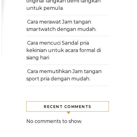
original langkah demi langkah
untuk pemula.
Cara merawat Jam tangan
smartwatch dengan mudah.
Cara mencuci Sandal pria
kekinian untuk acara formal di
siang hari
Cara memutihkan Jam tangan
sport pria dengan mudah.
RECENT COMMENTS
No comments to show.