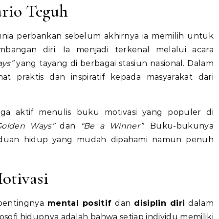
ario Teguh
dunia perbankan sebelum akhirnya ia memilih untuk
bangan diri. Ia menjadi terkenal melalui acara
ays”
yang tayang di berbagai stasiun nasional. Dalam
at praktis dan inspiratif kepada masyarakat dari
juga aktif menulis buku motivasi yang populer di
Golden Ways”
dan
“Be a Winner”
. Buku-bukunya
duan hidup yang mudah dipahami namun penuh
otivasi
pentingnya
mental positif
dan
disiplin diri
dalam
osofi hidupnya adalah bahwa setiap individu memiliki