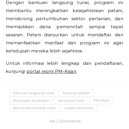
Dengan bantuan langsung tunai, program ini
membantu meningkatkan kesejahteraan petani,
mendorong pertumbuhan sektor pertanian, dan
memastikan dana pemerintah sampai tepat
sasaran. Petani dianjurkan untuk mendaftar dan
memanfaatkan manfaat dari program ini agar
kehidupan mereka lebih sejahtera.
Untuk informasi lebih lengkap dan pendaftaran,
kunjungi
portal resmi PM-Kisan
.
bantuan langsung tunai
bantuan petani
dukungan keuangan
pertanian India
PM-Kisan
skema pemerintah India
subsidi pertanian
No Comments