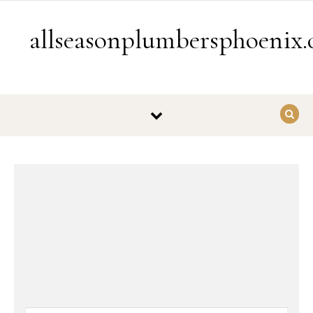
Skip to content
allseasonplumbersphoenix