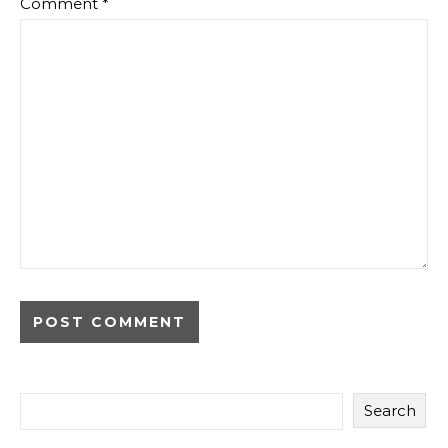
Comment
*
Search