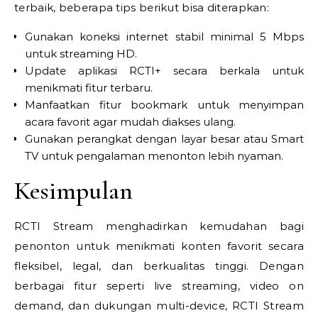
terbaik, beberapa tips berikut bisa diterapkan:
Gunakan koneksi internet stabil minimal 5 Mbps
untuk streaming HD.
Update aplikasi RCTI+ secara berkala untuk
menikmati fitur terbaru.
Manfaatkan fitur bookmark untuk menyimpan
acara favorit agar mudah diakses ulang.
Gunakan perangkat dengan layar besar atau Smart
TV untuk pengalaman menonton lebih nyaman.
Kesimpulan
RCTI Stream menghadirkan kemudahan bagi
penonton untuk menikmati konten favorit secara
fleksibel, legal, dan berkualitas tinggi. Dengan
berbagai fitur seperti live streaming, video on
demand, dan dukungan multi-device, RCTI Stream