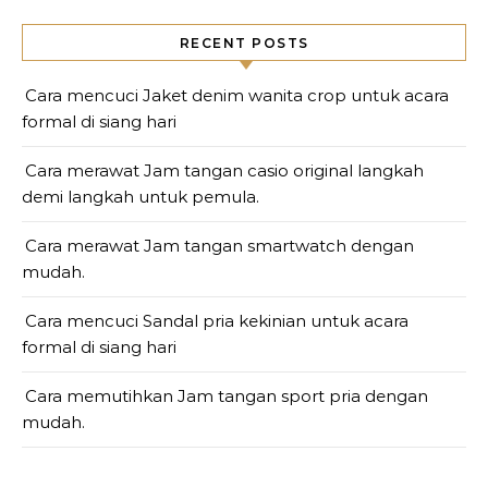
RECENT POSTS
Cara mencuci Jaket denim wanita crop untuk acara
formal di siang hari
Cara merawat Jam tangan casio original langkah
demi langkah untuk pemula.
Cara merawat Jam tangan smartwatch dengan
mudah.
Cara mencuci Sandal pria kekinian untuk acara
formal di siang hari
Cara memutihkan Jam tangan sport pria dengan
mudah.