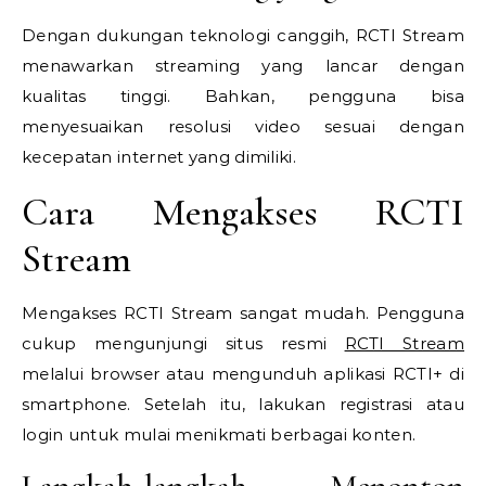
Dengan dukungan teknologi canggih, RCTI Stream
menawarkan streaming yang lancar dengan
kualitas tinggi. Bahkan, pengguna bisa
menyesuaikan resolusi video sesuai dengan
kecepatan internet yang dimiliki.
Cara Mengakses RCTI
Stream
Mengakses RCTI Stream sangat mudah. Pengguna
cukup mengunjungi situs resmi
RCTI Stream
melalui browser atau mengunduh aplikasi RCTI+ di
smartphone. Setelah itu, lakukan registrasi atau
login untuk mulai menikmati berbagai konten.