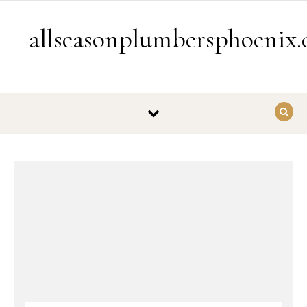
Skip to content
allseasonplumbersphoenix