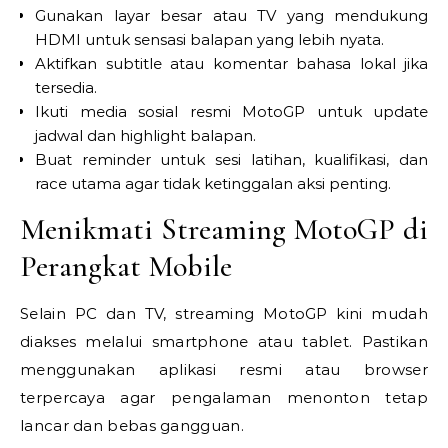
Gunakan layar besar atau TV yang mendukung
HDMI untuk sensasi balapan yang lebih nyata.
Aktifkan subtitle atau komentar bahasa lokal jika
tersedia.
Ikuti media sosial resmi MotoGP untuk update
jadwal dan highlight balapan.
Buat reminder untuk sesi latihan, kualifikasi, dan
race utama agar tidak ketinggalan aksi penting.
Menikmati Streaming MotoGP di
Perangkat Mobile
Selain PC dan TV, streaming MotoGP kini mudah
diakses melalui smartphone atau tablet. Pastikan
menggunakan aplikasi resmi atau browser
terpercaya agar pengalaman menonton tetap
lancar dan bebas gangguan.