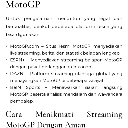
MotoGP
Untuk pengalaman menonton yang legal dan
berkualitas, berikut beberapa platform resmi yang
bisa digunakan:
MotoGP.com
– Situs resmi MotoGP menyediakan
live streaming, berita, dan statistik balapan lengkap.
ESPN+ – Menyediakan streaming balapan MotoGP
dengan paket berlangganan bulanan.
DAZN – Platform streaming olahraga global yang
menayangkan MotoGP di beberapa wilayah.
BeIN Sports – Menawarkan siaran langsung
MotoGP beserta analisis mendalam dan wawancara
pembalap.
Cara Menikmati Streaming
MotoGP Dengan Aman