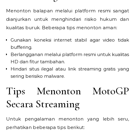
Menonton balapan melalui platform resmi sangat
dianjurkan untuk menghindari risiko hukum dan
kualitas buruk. Beberapa tips menonton aman:
Gunakan koneksi internet stabil agar video tidak
buffering.
Berlangganan melalui platform resmi untuk kualitas
HD dan fitur tambahan.
Hindari situs ilegal atau link streaming gratis yang
sering berisiko malware.
Tips Menonton MotoGP
Secara Streaming
Untuk pengalaman menonton yang lebih seru,
perhatikan beberapa tips berikut: