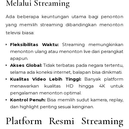
Melalui Streaming
Ada beberapa keuntungan utama bagi penonton
yang memilih streaming dibandingkan menonton
televisi biasa:
Fleksibilitas Waktu:
Streaming memungkinkan
menonton ulang atau menonton live dari perangkat
apapun.
Akses Global:
Tidak terbatas pada negara tertentu,
selama ada koneksi internet, balapan bisa dinikmati.
Kualitas Video Lebih Tinggi:
Banyak platform
menawarkan kualitas HD hingga 4K untuk
pengalaman menonton optimal.
Kontrol Penuh:
Bisa memilih sudut kamera, replay,
dan highlight penting sesuai keinginan.
Platform Resmi Streaming