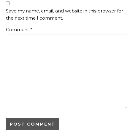
Save my name, email, and website in this browser for
the next time I comment.
Comment
*