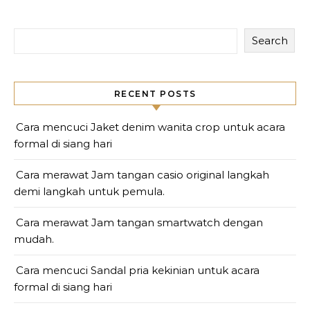
Search
RECENT POSTS
Cara mencuci Jaket denim wanita crop untuk acara
formal di siang hari
Cara merawat Jam tangan casio original langkah
demi langkah untuk pemula.
Cara merawat Jam tangan smartwatch dengan
mudah.
Cara mencuci Sandal pria kekinian untuk acara
formal di siang hari