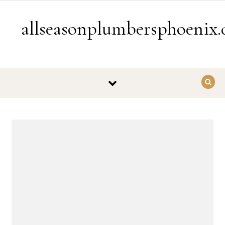
Skip to content
allseasonplumbersphoenix