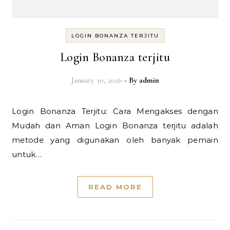
LOGIN BONANZA TERJITU
Login Bonanza terjitu
January 30, 2026
- By
admin
Login Bonanza Terjitu: Cara Mengakses dengan
Mudah dan Aman Login Bonanza terjitu adalah
metode yang digunakan oleh banyak pemain
untuk…
READ MORE