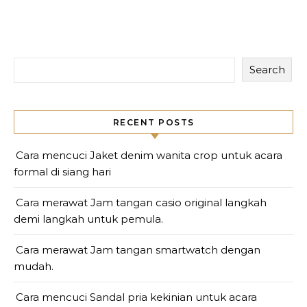
Search
RECENT POSTS
Cara mencuci Jaket denim wanita crop untuk acara
formal di siang hari
Cara merawat Jam tangan casio original langkah
demi langkah untuk pemula.
Cara merawat Jam tangan smartwatch dengan
mudah.
Cara mencuci Sandal pria kekinian untuk acara