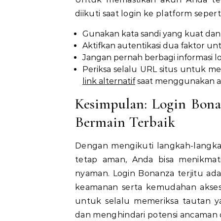
diikuti saat login ke platform sepert
Gunakan kata sandi yang kuat dan
Aktifkan autentikasi dua faktor u
Jangan pernah berbagi informasi l
Periksa selalu URL situs untuk me
link alternatif
saat menggunakan alt
Kesimpulan: Login Bona
Bermain Terbaik
Dengan mengikuti langkah-langka
tetap aman, Anda bisa menikma
nyaman. Login Bonanza terjitu ada
keamanan serta kemudahan akses 
untuk selalu memeriksa tautan 
dan menghindari potensi ancaman da