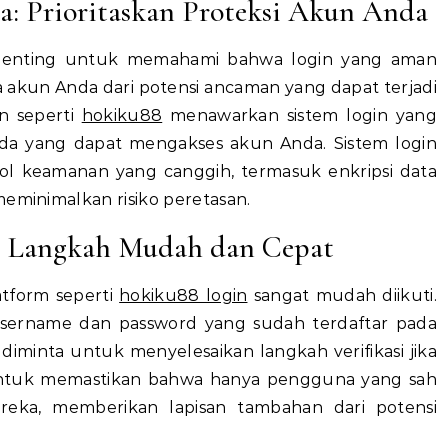
: Prioritaskan Proteksi Akun Anda
 penting untuk memahami bahwa login yang aman
akun Anda dari potensi ancaman yang dapat terjadi
n seperti
hokiku88
menawarkan sistem login yang
nda yang dapat mengakses akun Anda. Sistem login
ol keamanan yang canggih, termasuk enkripsi data
meminimalkan risiko peretasan.
a: Langkah Mudah dan Cepat
atform seperti
hokiku88 login
sangat mudah diikuti.
ername dan password yang sudah terdaftar pada
diminta untuk menyelesaikan langkah verifikasi jika
g untuk memastikan bahwa hanya pengguna yang sah
eka, memberikan lapisan tambahan dari potensi