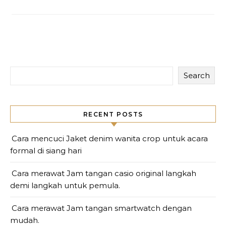
Search
RECENT POSTS
Cara mencuci Jaket denim wanita crop untuk acara
formal di siang hari
Cara merawat Jam tangan casio original langkah
demi langkah untuk pemula.
Cara merawat Jam tangan smartwatch dengan
mudah.