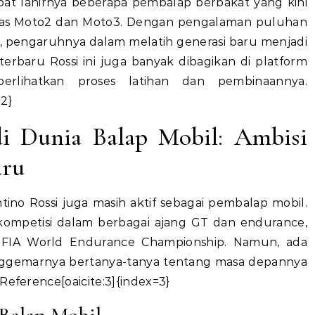
at lahirnya beberapa pembalap berbakat yang kini
elas Moto2 dan Moto3. Dengan pengalaman puluhan
gi, pengaruhnya dalam melatih generasi baru menjadi
terbaru Rossi ini juga banyak dibagikan di platform
erlihatkan proses latihan dan pembinaannya.
2}
 di Dunia Balap Mobil: Ambisi
aru
tino Rossi juga masih aktif sebagai pembalap mobil.
rkompetisi dalam berbagai ajang GT dan endurance,
 FIA World Endurance Championship. Namun, ada
ggemarnya bertanya-tanya tentang masa depannya
Reference[oaicite:3]{index=3}