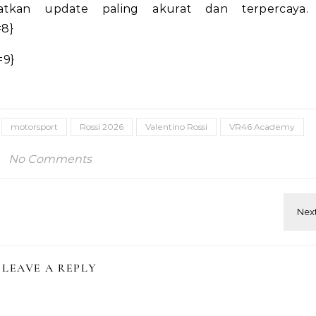
kan update paling akurat dan terpercaya.
=8}
=9}
motorsport
Rossi 2026
Valentino Rossi
VR46 Academy
No Comments
LEAVE A REPLY