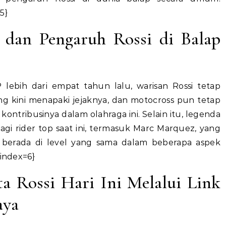
5}
dan Pengaruh Rossi di Balap
lebih dari empat tahun lalu, warisan Rossi tetap
g kini menapaki jejaknya, dan motocross pun tetap
ntribusinya dalam olahraga ini. Selain itu, legenda
bagi rider top saat ini, termasuk Marc Marquez, yang
u berada di level yang sama dalam beberapa aspek
{index=6}
ta Rossi Hari Ini Melalui Link
aya