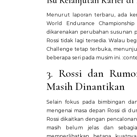
Isu Kelanjutan Karier di
Menurut laporan terbaru, ada kem
World Endurance Championship
dikarenakan perubahan susunan p
Rossi tidak lagi tersedia. Walau 
Challenge tetap terbuka, menunjuk
beberapa seri pada musim ini. :cont
3. Rossi dan Rumo
Masih Dinantikan
Selain fokus pada bimbingan dan
mengenai masa depan Rossi di du
Rossi dikaitkan dengan pencalonan 
masih belum jelas dan sebagia
memperlihatkan betapa kuatnya