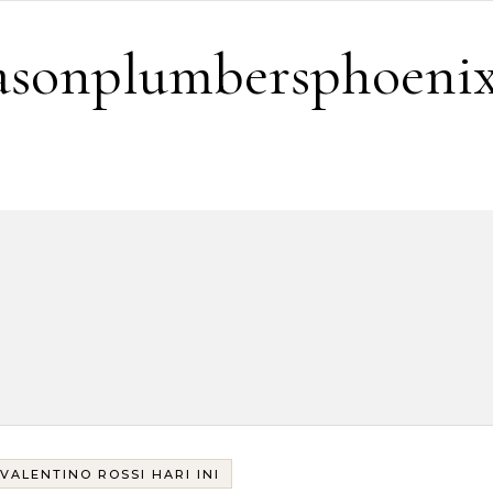
easonplumbersphoeni
VALENTINO ROSSI HARI INI