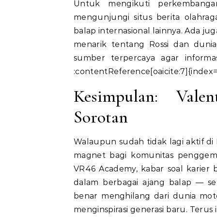
Untuk mengikuti perkembangan
mengunjungi situs berita olahraga
balap internasional lainnya. Ada j
menarik tentang Rossi dan duni
sumber terpercaya agar informa
:contentReference[oaicite:7]{index=
Kesimpulan: Vale
Sorotan
Walaupun sudah tidak lagi aktif di 
magnet bagi komunitas penggemar
VR46 Academy, kabar soal karier
dalam berbagai ajang balap — 
benar menghilang dari dunia motor
menginspirasi generasi baru. Terus 