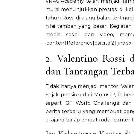
VR46 Academy telah menjadi temp
mulai menunjukkan prestasi di k
tahun Rossi di ajang balap terting
nilai tambah yang besar. Kegiatan 
media sosial dan video, memp
:contentReference[oaicite:2]{index=
2. Valentino Rossi
dan Tantangan Terb
Tidak hanya menjadi mentor, Valen
Sejak pensiun dari MotoGP, ia be
seperti GT World Challenge dan
berita terbaru yang membuat pen
di ajang balap empat roda. :content