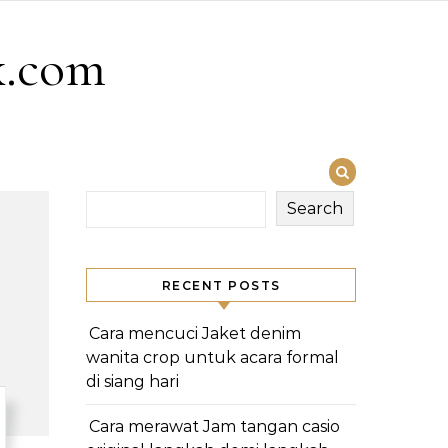
x.com
Search
RECENT POSTS
Cara mencuci Jaket denim
wanita crop untuk acara formal
di siang hari
Cara merawat Jam tangan casio