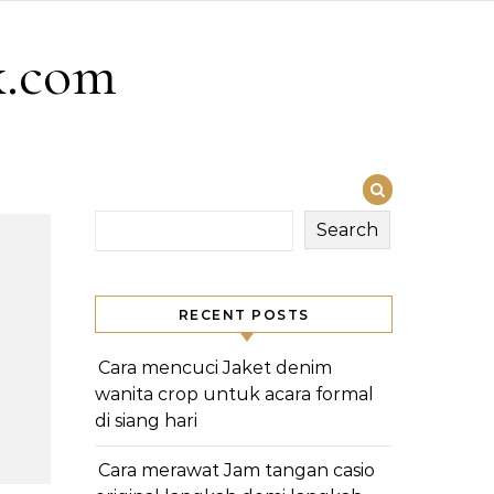
x.com
Search
RECENT POSTS
Cara mencuci Jaket denim
wanita crop untuk acara formal
di siang hari
Cara merawat Jam tangan casio