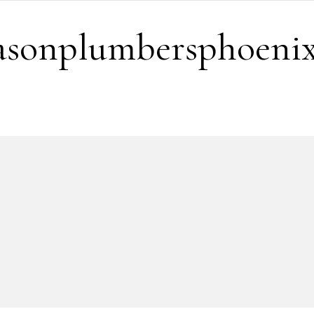
easonplumbersphoeni