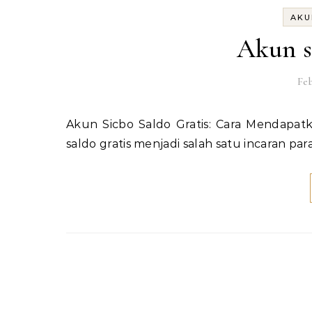
AKU
Akun s
Feb
Akun Sicbo Saldo Gratis: Cara Mendapatkan dan Memaksimalkan Bonus Tanpa Deposit Akun sicbo
saldo gratis menjadi salah satu incaran par