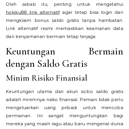
Oleh sebab itu, penting untuk mengetahui
hokiku88 link alternatif
agar tetap bisa login dan
mengklaim bonus saldo gratis tanpa hambatan.
Link alternatif resmi memastikan keamanan data
dan kenyamanan bermain tetap terjaga.
Keuntungan Bermain
dengan Saldo Gratis
Minim Risiko Finansial
Keuntungan utama dari akun sicbo saldo gratis
adalah minimnya risiko finansial. Pemain tidak perlu
mengeluarkan uang pribadi untuk mencoba
permainan. Ini sangat menguntungkan bagi
mereka yang masih ragu atau baru mengenal dunia