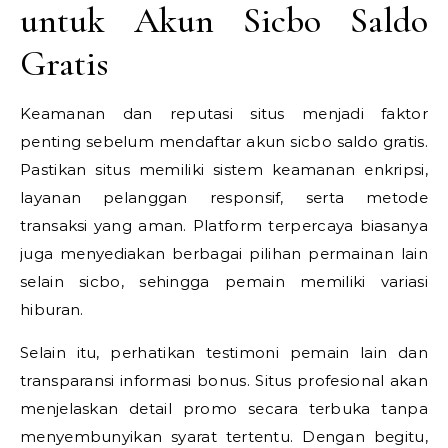
untuk Akun Sicbo Saldo
Gratis
Keamanan dan reputasi situs menjadi faktor
penting sebelum mendaftar akun sicbo saldo gratis.
Pastikan situs memiliki sistem keamanan enkripsi,
layanan pelanggan responsif, serta metode
transaksi yang aman. Platform terpercaya biasanya
juga menyediakan berbagai pilihan permainan lain
selain sicbo, sehingga pemain memiliki variasi
hiburan.
Selain itu, perhatikan testimoni pemain lain dan
transparansi informasi bonus. Situs profesional akan
menjelaskan detail promo secara terbuka tanpa
menyembunyikan syarat tertentu. Dengan begitu,