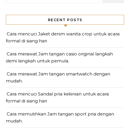
RECENT POSTS
Cara mencuci Jaket denim wanita crop untuk acara
formal di siang hari
Cara merawat Jam tangan casio original langkah
demi langkah untuk pemula.
Cara merawat Jam tangan smartwatch dengan
mudah.
Cara mencuci Sandal pria kekinian untuk acara
formal di siang hari
Cara memutihkan Jam tangan sport pria dengan
mudah.