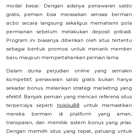
modal besar. Dengan adanya penawaran saldo
gratis, pemain bisa merasakan sensasi bermain
sicbo secara langsung sekaligus memahami pola
permainan sebelum melakukan deposit pribadi.
Program ini biasanya diberikan oleh situs tertentu
sebagai bentuk promosi untuk menarik member
baru maupun mempertahankan pemain lama.
Dalam dunia perjudian online yang semakin
kompetitif, penawaran saldo gratis bukan hanya
sekadar bonus, melainkan strategi marketing yang
efektif. Banyak pemain yang mencari referensi situs
terpercaya seperti
hokiku88
untuk memastikan
mereka bermain di platform yang aman,
transparan, dan memiliki sistem bonus yang jelas.
Dengan memilih situs yang tepat, peluang untuk