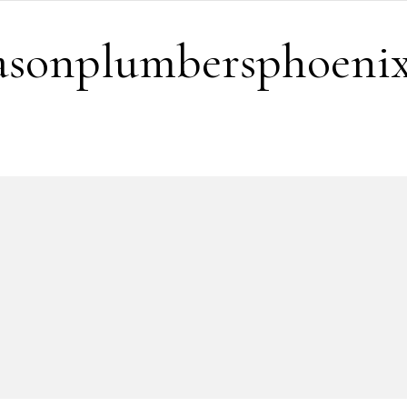
easonplumbersphoeni