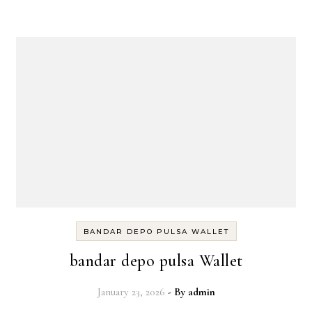
BANDAR DEPO PULSA WALLET
bandar depo pulsa Wallet
January 23, 2026
- By
admin