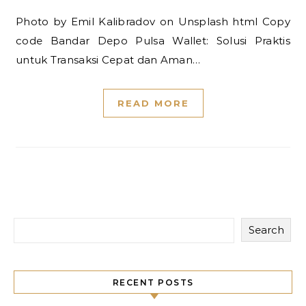
Photo by Emil Kalibradov on Unsplash html Copy
code Bandar Depo Pulsa Wallet: Solusi Praktis
untuk Transaksi Cepat dan Aman…
READ MORE
Search
RECENT POSTS