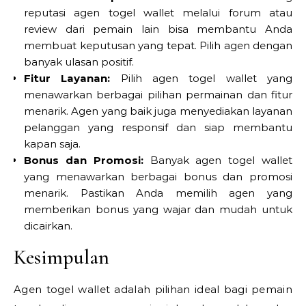
reputasi agen togel wallet melalui forum atau
review dari pemain lain bisa membantu Anda
membuat keputusan yang tepat. Pilih agen dengan
banyak ulasan positif.
Fitur Layanan:
Pilih agen togel wallet yang
menawarkan berbagai pilihan permainan dan fitur
menarik. Agen yang baik juga menyediakan layanan
pelanggan yang responsif dan siap membantu
kapan saja.
Bonus dan Promosi:
Banyak agen togel wallet
yang menawarkan berbagai bonus dan promosi
menarik. Pastikan Anda memilih agen yang
memberikan bonus yang wajar dan mudah untuk
dicairkan.
Kesimpulan
Agen togel wallet adalah pilihan ideal bagi pemain