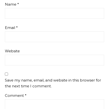
Name
*
Email
*
Website
Save my name, email, and website in this browser for
the next time I comment.
Comment
*