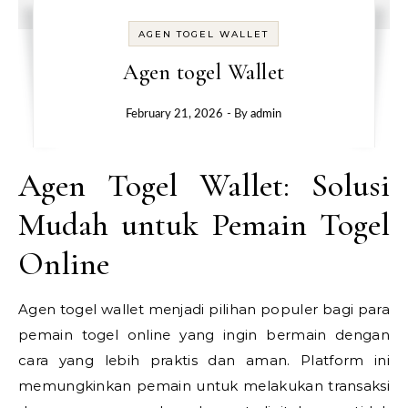
AGEN TOGEL WALLET
Agen togel Wallet
February 21, 2026
- By
admin
Agen Togel Wallet: Solusi
Mudah untuk Pemain Togel
Online
Agen togel wallet menjadi pilihan populer bagi para
pemain togel online yang ingin bermain dengan
cara yang lebih praktis dan aman. Platform ini
memungkinkan pemain untuk melakukan transaksi