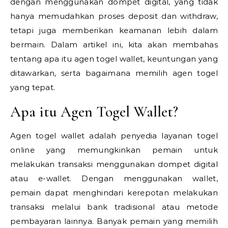
dengan menggunakan dompet digital, yang tidak
hanya memudahkan proses deposit dan withdraw,
tetapi juga memberikan keamanan lebih dalam
bermain. Dalam artikel ini, kita akan membahas
tentang apa itu agen togel wallet, keuntungan yang
ditawarkan, serta bagaimana memilih agen togel
yang tepat.
Apa itu Agen Togel Wallet?
Agen togel wallet adalah penyedia layanan togel
online yang memungkinkan pemain untuk
melakukan transaksi menggunakan dompet digital
atau e-wallet. Dengan menggunakan wallet,
pemain dapat menghindari kerepotan melakukan
transaksi melalui bank tradisional atau metode
pembayaran lainnya. Banyak pemain yang memilih