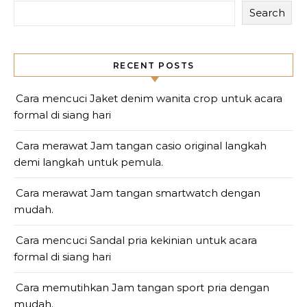
Search
RECENT POSTS
Cara mencuci Jaket denim wanita crop untuk acara
formal di siang hari
Cara merawat Jam tangan casio original langkah
demi langkah untuk pemula.
Cara merawat Jam tangan smartwatch dengan
mudah.
Cara mencuci Sandal pria kekinian untuk acara
formal di siang hari
Cara memutihkan Jam tangan sport pria dengan
mudah.