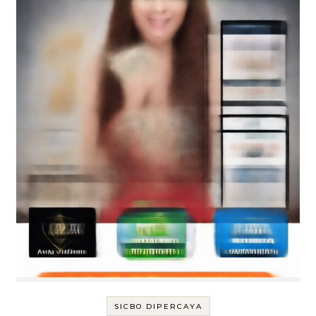
SICBO DIPERCAYA