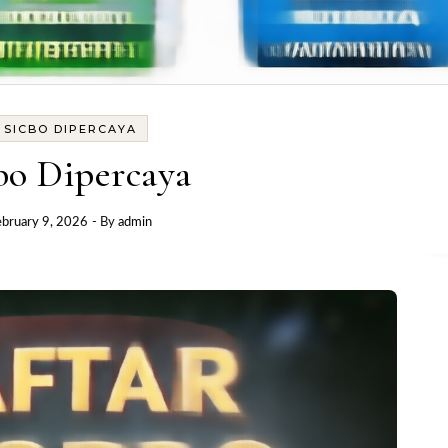
SICBO DIPERCAYA
bo Dipercaya
ebruary 9, 2026
- By
admin