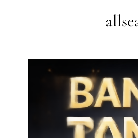
Skip to content
alls