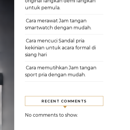
original langkah demi langkah
untuk pemula.
Cara merawat Jam tangan
smartwatch dengan mudah.
Cara mencuci Sandal pria
kekinian untuk acara formal di
siang hari
Cara memutihkan Jam tangan
sport pria dengan mudah.
RECENT COMMENTS
No comments to show.