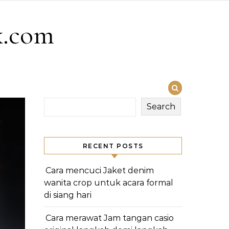
x.com
Search
RECENT POSTS
Cara mencuci Jaket denim
wanita crop untuk acara formal
di siang hari
Cara merawat Jam tangan casio