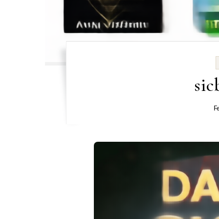
sic
F