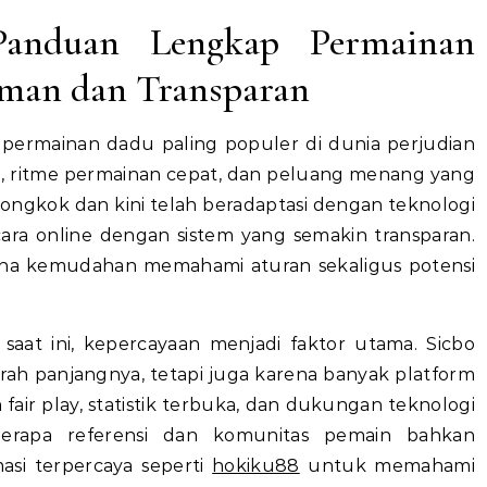
 Panduan Lengkap Permainan
man dan Transparan
u permainan dadu paling populer di dunia perjudian
a, ritme permainan cepat, dan peluang menang yang
i Tiongkok dan kini telah beradaptasi dengan teknologi
ecara online dengan sistem yang semakin transparan.
ena kemudahan memahami aturan sekaligus potensi
 saat ini, kepercayaan menjadi faktor utama. Sicbo
rah panjangnya, tetapi juga karena banyak platform
air play, statistik terbuka, dan dukungan teknologi
erapa referensi dan komunitas pemain bahkan
si terpercaya seperti
hokiku88
untuk memahami