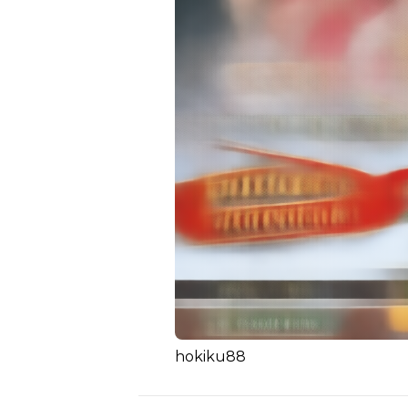
hokiku88