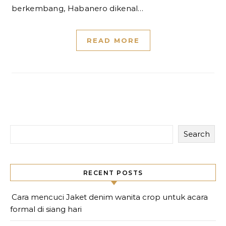
berkembang, Habanero dikenal…
READ MORE
Search
RECENT POSTS
Cara mencuci Jaket denim wanita crop untuk acara
formal di siang hari