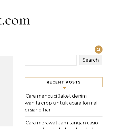
x.com
Search
RECENT POSTS
Cara mencuci Jaket denim
wanita crop untuk acara formal
di siang hari
Cara merawat Jam tangan casio