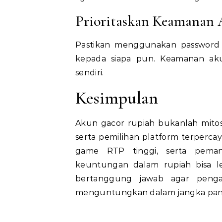
Prioritaskan Keamanan
Pastikan menggunakan password 
kepada siapa pun. Keamanan aku
sendiri.
Kesimpulan
Akun gacor rupiah bukanlah mitos se
serta pemilihan platform terperc
game RTP tinggi, serta peman
keuntungan dalam rupiah bisa le
bertanggung jawab agar penga
menguntungkan dalam jangka pan