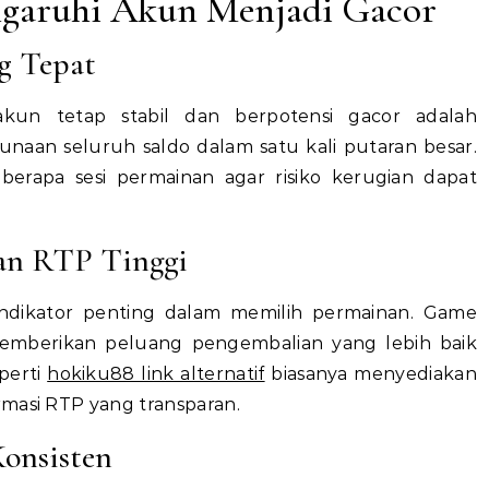
garuhi Akun Menjadi Gacor
g Tepat
kun tetap stabil dan berpotensi gacor adalah
naan seluruh saldo dalam satu kali putaran besar.
berapa sesi permainan agar risiko kerugian dapat
an RTP Tinggi
indikator penting dalam memilih permainan. Game
memberikan peluang pengembalian yang lebih baik
perti
hokiku88 link alternatif
biasanya menyediakan
rmasi RTP yang transparan.
Konsisten