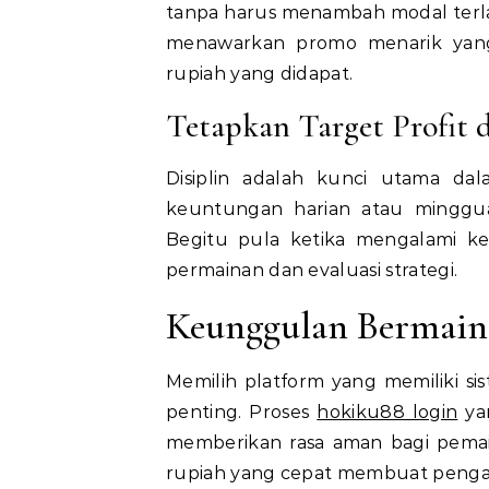
tanpa harus menambah modal terlal
menawarkan promo menarik yang
rupiah yang didapat.
Tetapkan Target Profit 
Disiplin adalah kunci utama da
keuntungan harian atau mingguan
Begitu pula ketika mengalami ke
permainan dan evaluasi strategi.
Keunggulan Bermain 
Memilih platform yang memiliki si
penting. Proses
hokiku88 login
yan
memberikan rasa aman bagi pemain.
rupiah yang cepat membuat penga