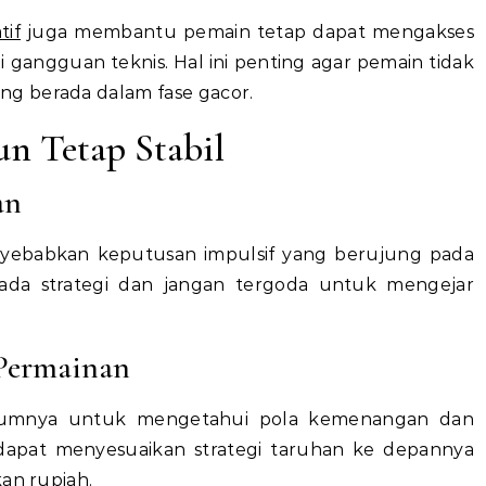
tif
juga membantu pemain tetap dapat mengakses
 gangguan teknis. Hal ini penting agar pemain tidak
g berada dalam fase gacor.
n Tetap Stabil
an
yebabkan keputusan impulsif yang berujung pada
pada strategi dan jangan tergoda untuk mengejar
Permainan
belumnya untuk mengetahui pola kemenangan dan
dapat menyesuaikan strategi taruhan ke depannya
kan rupiah.