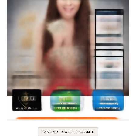
BANDAR TOGEL TERJAMIN