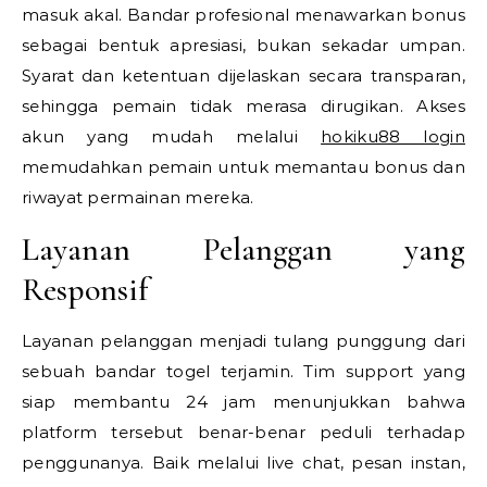
masuk akal. Bandar profesional menawarkan bonus
sebagai bentuk apresiasi, bukan sekadar umpan.
Syarat dan ketentuan dijelaskan secara transparan,
sehingga pemain tidak merasa dirugikan. Akses
akun yang mudah melalui
hokiku88 login
memudahkan pemain untuk memantau bonus dan
riwayat permainan mereka.
Layanan Pelanggan yang
Responsif
Layanan pelanggan menjadi tulang punggung dari
sebuah bandar togel terjamin. Tim support yang
siap membantu 24 jam menunjukkan bahwa
platform tersebut benar-benar peduli terhadap
penggunanya. Baik melalui live chat, pesan instan,