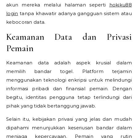
akun mereka melalui halaman seperti
hokiku88
login
tanpa khawatir adanya gangguan sistem atau
kebocoran data.
Keamanan Data dan Privasi
Pemain
Keamanan data adalah aspek krusial dalam
memilih bandar togel. Platform terjamin
menggunakan teknologi enkripsi untuk melindungi
informasi pribadi dan finansial pemain. Dengan
begitu, identitas pengguna tetap terlindungi dari
pihak yang tidak bertanggung jawab.
Selain itu, kebijakan privasi yang jelas dan mudah
dipahami menunjukkan keseriusan bandar dalam
menjaga kepercayaan. Pemain yang rutin