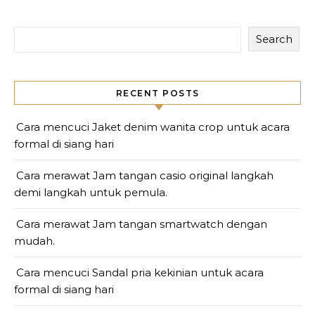
Search
RECENT POSTS
Cara mencuci Jaket denim wanita crop untuk acara
formal di siang hari
Cara merawat Jam tangan casio original langkah
demi langkah untuk pemula.
Cara merawat Jam tangan smartwatch dengan
mudah.
Cara mencuci Sandal pria kekinian untuk acara
formal di siang hari