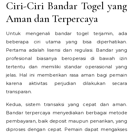
Ciri-Ciri Bandar Togel yang
Aman dan Terpercaya
Untuk mengenali bandar togel terjamin, ada
beberapa ciri utama yang bisa diperhatikan.
Pertama adalah lisensi dan regulasi. Bandar yang
profesional biasanya beroperasi di bawah izin
tertentu dan memiliki standar operasional yang
jelas. Hal ini memberikan rasa aman bagi pemain
karena aktivitas perjudian dilakukan secara
transparan.
Kedua, sistem transaksi yang cepat dan aman.
Bandar terpercaya menyediakan berbagai metode
pembayaran, baik deposit maupun penarikan, yang
diproses dengan cepat. Pemain dapat mengakses