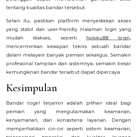
tentang kualitas bandar tersebut.
Selain itu, pastikan platform menyediakan akses
yang stabil dan user-friendly. Halaman login yang
mudah diakses, seperti
hokiku88 login
,
mencerminkan kesiapan teknis sebuah bandar
dalam melayani banyak pemain sekaligus. Semakin
profesional tampilan dan sistemnya, semakin besar
kemungkinan bandar tersebut dapat dipercaya.
Kesimpulan
Bandar togel terjamin adalah pilihan ideal bagi
pemain yang mengutamakan keamanan,
kenyamanan, dan konsistensi layanan. Dengan
memperhatikan ciri-ciri seperti sistem keamanan,