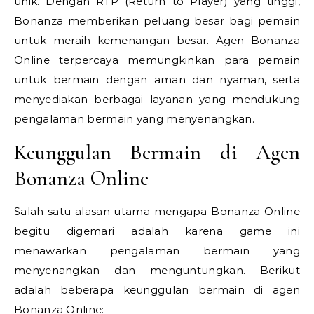
unik. Dengan RTP (Return to Player) yang tinggi,
Bonanza memberikan peluang besar bagi pemain
untuk meraih kemenangan besar. Agen Bonanza
Online terpercaya memungkinkan para pemain
untuk bermain dengan aman dan nyaman, serta
menyediakan berbagai layanan yang mendukung
pengalaman bermain yang menyenangkan.
Keunggulan Bermain di Agen
Bonanza Online
Salah satu alasan utama mengapa Bonanza Online
begitu digemari adalah karena game ini
menawarkan pengalaman bermain yang
menyenangkan dan menguntungkan. Berikut
adalah beberapa keunggulan bermain di agen
Bonanza Online: