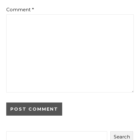
Comment
*
Search