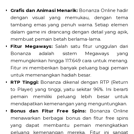
Grafis dan Animasi Menarik:
Bonanza Online hadir
dengan visual yang memukau, dengan tema
tambang emas yang penuh warna. Setiap elemen
dalam game ini dirancang dengan detail yang apik,
membuat pemain betah berlama-lama.
Fitur Megaways:
Salah satu fitur unggulan dari
Bonanza adalah sistem Megaways yang
memungkinkan hingga 117.649 cara untuk menang.
Fitur ini memberikan banyak peluang bagi pemain
untuk memenangkan hadiah besar.
RTP Tinggi:
Bonanza dikenal dengan RTP (Return
to Player) yang tinggi, yaitu sekitar 96%. Ini berarti
pemain memiliki peluang lebih besar untuk
mendapatkan kemenangan yang menguntungkan.
Bonus dan Fitur Free Spins:
Bonanza Online
menawarkan berbagai bonus dan fitur free spins
yang dapat membantu pemain meningkatkan
peluang kemenangan mereka. Fitur ini sangat