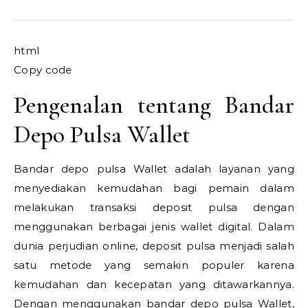
html
Copy code
Pengenalan tentang Bandar
Depo Pulsa Wallet
Bandar depo pulsa Wallet adalah layanan yang
menyediakan kemudahan bagi pemain dalam
melakukan transaksi deposit pulsa dengan
menggunakan berbagai jenis wallet digital. Dalam
dunia perjudian online, deposit pulsa menjadi salah
satu metode yang semakin populer karena
kemudahan dan kecepatan yang ditawarkannya.
Dengan menggunakan bandar depo pulsa Wallet,