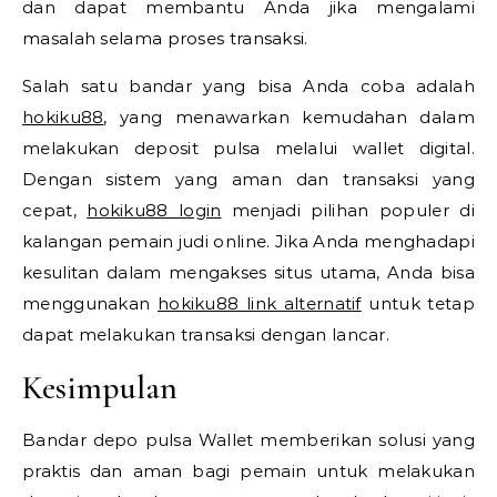
dan dapat membantu Anda jika mengalami
masalah selama proses transaksi.
Salah satu bandar yang bisa Anda coba adalah
hokiku88
, yang menawarkan kemudahan dalam
melakukan deposit pulsa melalui wallet digital.
Dengan sistem yang aman dan transaksi yang
cepat,
hokiku88 login
menjadi pilihan populer di
kalangan pemain judi online. Jika Anda menghadapi
kesulitan dalam mengakses situs utama, Anda bisa
menggunakan
hokiku88 link alternatif
untuk tetap
dapat melakukan transaksi dengan lancar.
Kesimpulan
Bandar depo pulsa Wallet memberikan solusi yang
praktis dan aman bagi pemain untuk melakukan