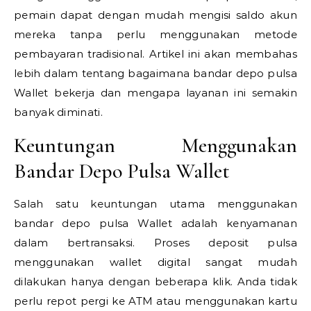
pemain dapat dengan mudah mengisi saldo akun
mereka tanpa perlu menggunakan metode
pembayaran tradisional. Artikel ini akan membahas
lebih dalam tentang bagaimana bandar depo pulsa
Wallet bekerja dan mengapa layanan ini semakin
banyak diminati.
Keuntungan Menggunakan
Bandar Depo Pulsa Wallet
Salah satu keuntungan utama menggunakan
bandar depo pulsa Wallet adalah kenyamanan
dalam bertransaksi. Proses deposit pulsa
menggunakan wallet digital sangat mudah
dilakukan hanya dengan beberapa klik. Anda tidak
perlu repot pergi ke ATM atau menggunakan kartu