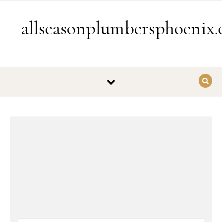
Skip to content
allseasonplumbersphoenix