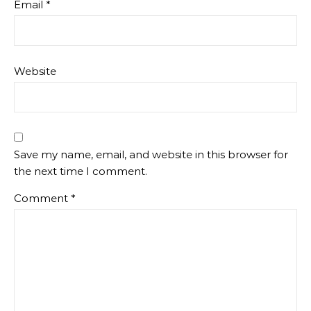
Email
*
Website
Save my name, email, and website in this browser for
the next time I comment.
Comment
*