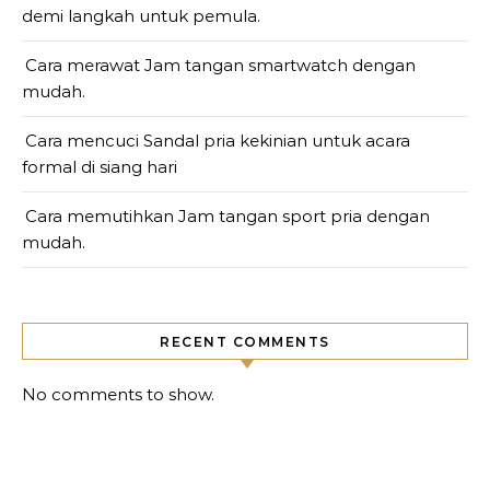
demi langkah untuk pemula.
Cara merawat Jam tangan smartwatch dengan
mudah.
Cara mencuci Sandal pria kekinian untuk acara
formal di siang hari
Cara memutihkan Jam tangan sport pria dengan
mudah.
RECENT COMMENTS
No comments to show.