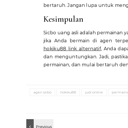
bertaruh. Jangan lupa untuk meng
Kesimpulan
Sicbo uang asli adalah permaina
jika Anda bermain di agen terpe
hokiku88 link alternatif
, Anda dap
dan menguntungkan. Jadi, pastik
permainan, dan mulai bertaruh deng
agen sicbo
hokiku88
judi online
permain