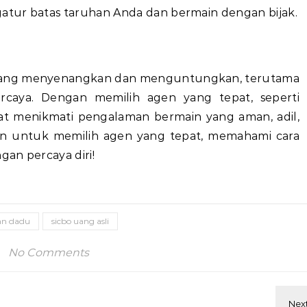
atur batas taruhan Anda dan bermain dengan bijak.
n yang menyenangkan dan menguntungkan, terutama
rcaya. Dengan memilih agen yang tepat, seperti
at menikmati pengalaman bermain yang aman, adil,
an untuk memilih agen yang tepat, memahami cara
an percaya diri!
an dadu
sicbo uang asli
No Comments