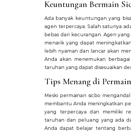
Keuntungan Bermain Sic
Ada banyak keuntungan yang bisa
agen terpercaya. Salah satunya ad
bebas dari kecurangan. Agen yang
menarik yang dapat meningkatkan
lebih nyaman dan lancar akan me
Anda akan menemukan berbagai p
taruhan yang dapat disesuaikan d
Tips Menang di Permain
Meski permainan sicbo mengandal
membantu Anda meningkatkan pelu
yang terpercaya dan memiliki re
taruhan dan peluang yang ada da
Anda dapat belajar tentang ber