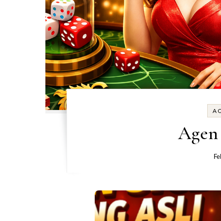
A
Agen 
Fe