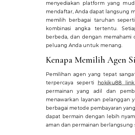
menyediakan platform yang muda
mendaftar, Anda dapat langsung me
memilih berbagai taruhan seperti
kombinasi angka tertentu. Set
berbeda, dan dengan memahami ca
peluang Anda untuk menang.
Kenapa Memilih Agen Si
Pemilihan agen yang tepat sangat
terpercaya seperti
hokiku88 link 
permainan yang adil dan pemba
menawarkan layanan pelanggan y
berbagai metode pembayaran yang 
dapat bermain dengan lebih nyam
aman dan permainan berlangsung s