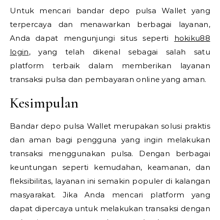
Untuk mencari bandar depo pulsa Wallet yang
terpercaya dan menawarkan berbagai layanan,
Anda dapat mengunjungi situs seperti
hokiku88
login
, yang telah dikenal sebagai salah satu
platform terbaik dalam memberikan layanan
transaksi pulsa dan pembayaran online yang aman.
Kesimpulan
Bandar depo pulsa Wallet merupakan solusi praktis
dan aman bagi pengguna yang ingin melakukan
transaksi menggunakan pulsa. Dengan berbagai
keuntungan seperti kemudahan, keamanan, dan
fleksibilitas, layanan ini semakin populer di kalangan
masyarakat. Jika Anda mencari platform yang
dapat dipercaya untuk melakukan transaksi dengan