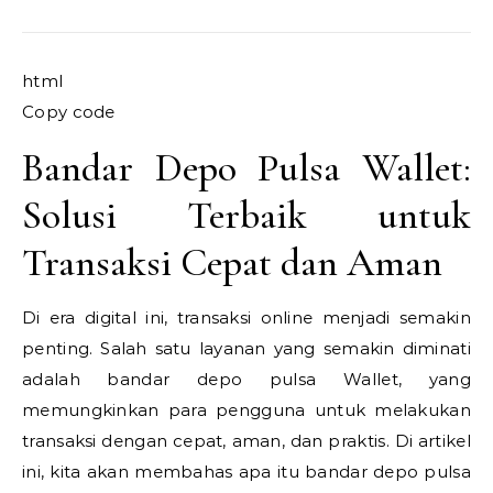
html
Copy code
Bandar Depo Pulsa Wallet:
Solusi Terbaik untuk
Transaksi Cepat dan Aman
Di era digital ini, transaksi online menjadi semakin
penting. Salah satu layanan yang semakin diminati
adalah bandar depo pulsa Wallet, yang
memungkinkan para pengguna untuk melakukan
transaksi dengan cepat, aman, dan praktis. Di artikel
ini, kita akan membahas apa itu bandar depo pulsa