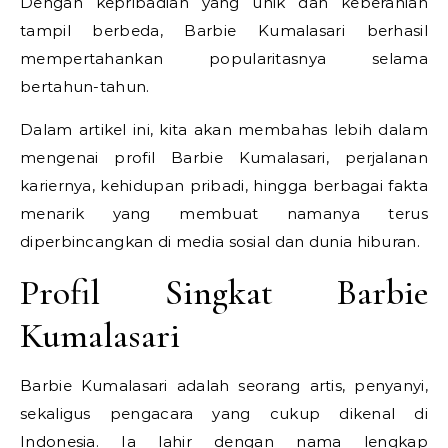
Dengan kepribadian yang unik dan keberanian
tampil berbeda, Barbie Kumalasari berhasil
mempertahankan popularitasnya selama
bertahun-tahun.
Dalam artikel ini, kita akan membahas lebih dalam
mengenai profil Barbie Kumalasari, perjalanan
kariernya, kehidupan pribadi, hingga berbagai fakta
menarik yang membuat namanya terus
diperbincangkan di media sosial dan dunia hiburan.
Profil Singkat Barbie
Kumalasari
Barbie Kumalasari adalah seorang artis, penyanyi,
sekaligus pengacara yang cukup dikenal di
Indonesia. Ia lahir dengan nama lengkap