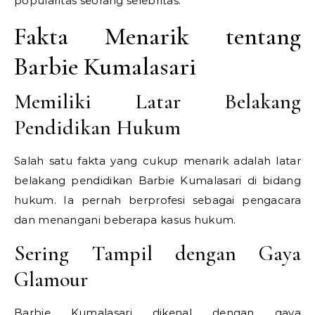
popularitas seorang selebritas.
Fakta Menarik tentang
Barbie Kumalasari
Memiliki Latar Belakang
Pendidikan Hukum
Salah satu fakta yang cukup menarik adalah latar
belakang pendidikan Barbie Kumalasari di bidang
hukum. Ia pernah berprofesi sebagai pengacara
dan menangani beberapa kasus hukum.
Sering Tampil dengan Gaya
Glamour
Barbie Kumalasari dikenal dengan gaya