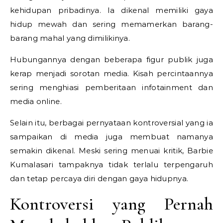
kehidupan pribadinya. Ia dikenal memiliki gaya
hidup mewah dan sering memamerkan barang-
barang mahal yang dimilikinya.
Hubungannya dengan beberapa figur publik juga
kerap menjadi sorotan media. Kisah percintaannya
sering menghiasi pemberitaan infotainment dan
media online.
Selain itu, berbagai pernyataan kontroversial yang ia
sampaikan di media juga membuat namanya
semakin dikenal. Meski sering menuai kritik, Barbie
Kumalasari tampaknya tidak terlalu terpengaruh
dan tetap percaya diri dengan gaya hidupnya.
Kontroversi yang Pernah