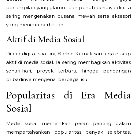
penampilan yang glamor dan penuh percaya diri. Ia
sering mengenakan busana mewah serta aksesori
yang mencuri perhatian.
Aktif di Media Sosial
Di era digital saat ini, Barbie Kumalasari juga cukup
aktif di media sosial. Ia sering membagikan aktivitas
sehari-hari, proyek terbaru, hingga pandangan
pribadinya mengenai berbagai isu.
Popularitas di Era Media
Sosial
Media sosial memainkan peran penting dalam
mempertahankan popularitas banyak selebritas,