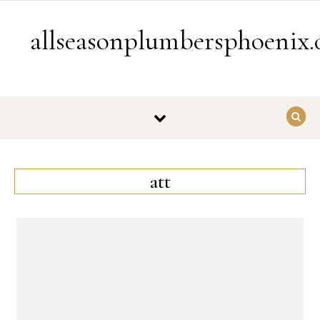
Skip to content
allseasonplumbersphoenix
att