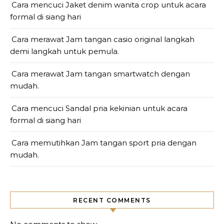
Cara mencuci Jaket denim wanita crop untuk acara
formal di siang hari
Cara merawat Jam tangan casio original langkah
demi langkah untuk pemula.
Cara merawat Jam tangan smartwatch dengan
mudah.
Cara mencuci Sandal pria kekinian untuk acara
formal di siang hari
Cara memutihkan Jam tangan sport pria dengan
mudah.
RECENT COMMENTS