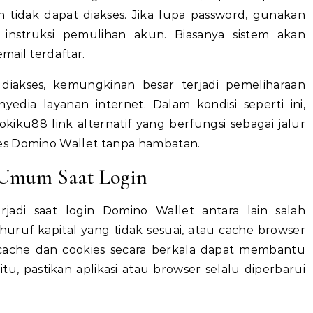
n tidak dapat diakses. Jika lupa password, gunakan
i instruksi pemulihan akun. Biasanya sistem akan
mail terdaftar.
 diakses, kemungkinan besar terjadi pemeliharaan
edia layanan internet. Dalam kondisi seperti ini,
okiku88 link alternatif
yang berfungsi sebagai jalur
es Domino Wallet tanpa hambatan.
 Umum Saat Login
adi saat login Domino Wallet antara lain salah
ruf kapital yang tidak sesuai, atau cache browser
che dan cookies secara berkala dapat membantu
tu, pastikan aplikasi atau browser selalu diperbarui