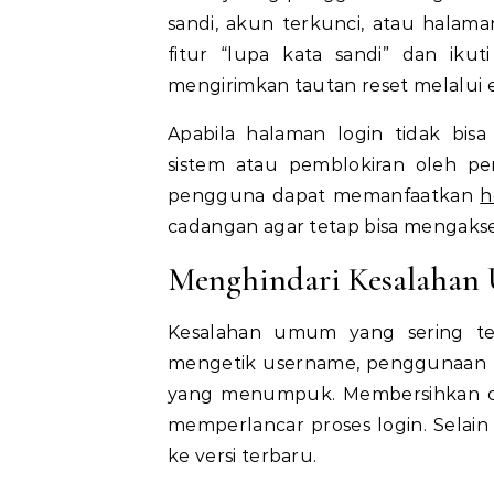
sandi, akun terkunci, atau halama
fitur “lupa kata sandi” dan ikut
mengirimkan tautan reset melalui e
Apabila halaman login tidak bisa
sistem atau pemblokiran oleh peny
pengguna dapat memanfaatkan
h
cadangan agar tetap bisa mengaks
Menghindari Kesalahan
Kesalahan umum yang sering terj
mengetik username, penggunaan hu
yang menumpuk. Membersihkan ca
memperlancar proses login. Selain i
ke versi terbaru.