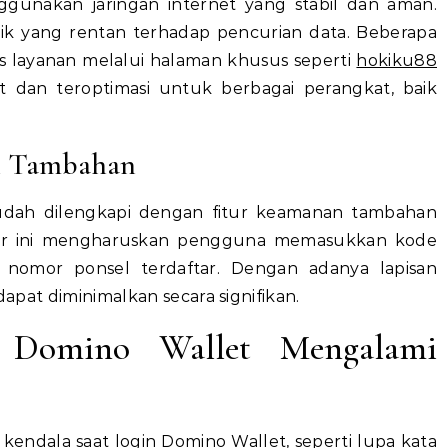
nggunakan jaringan internet yang stabil dan aman.
blik yang rentan terhadap pencurian data. Beberapa
 layanan melalui halaman khusus seperti
hokiku88
 dan teroptimasi untuk berbagai perangkat, baik
an Tambahan
dah dilengkapi dengan fitur keamanan tambahan
 Fitur ini mengharuskan pengguna memasukkan kode
 nomor ponsel terdaftar. Dengan adanya lapisan
 dapat diminimalkan secara signifikan.
n Domino Wallet Mengalami
endala saat login Domino Wallet, seperti lupa kata