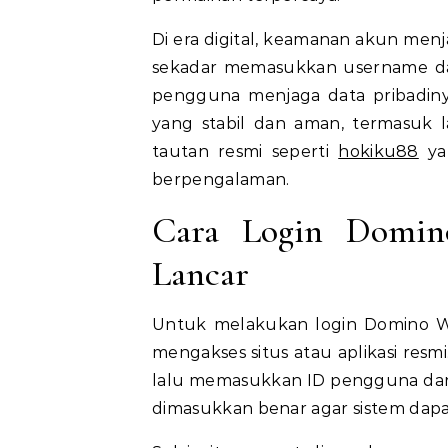
Di era digital, keamanan akun menj
sekadar memasukkan username da
pengguna menjaga data pribadinya
yang stabil dan aman, termasuk l
tautan resmi seperti
hokiku88
yan
berpengalaman.
Cara Login Domin
Lancar
Untuk melakukan login Domino W
mengakses situs atau aplikasi res
lalu memasukkan ID pengguna dan k
dimasukkan benar agar sistem dapa