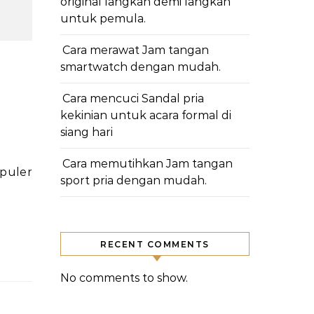
original langkah demi langkah
untuk pemula.
Cara merawat Jam tangan
smartwatch dengan mudah.
Cara mencuci Sandal pria
kekinian untuk acara formal di
siang hari
Cara memutihkan Jam tangan
sport pria dengan mudah.
RECENT COMMENTS
No comments to show.