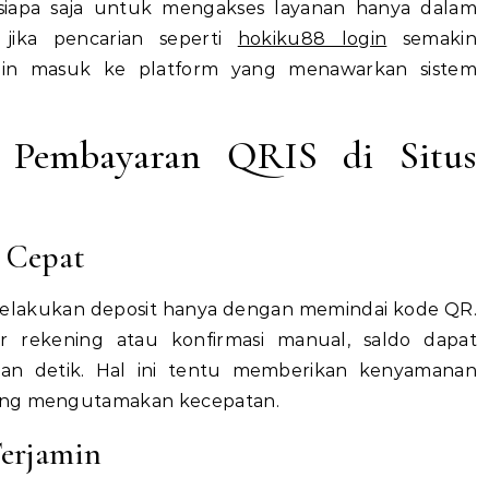
iapa saja untuk mengakses layanan hanya dalam
 jika pencarian seperti
hokiku88 login
semakin
in masuk ke platform yang menawarkan sistem
m Pembayaran QRIS di Situs
h Cepat
akukan deposit hanya dengan memindai kode QR.
rekening atau konfirmasi manual, saldo dapat
gan detik. Hal ini tentu memberikan kenyamanan
yang mengutamakan kecepatan.
Terjamin