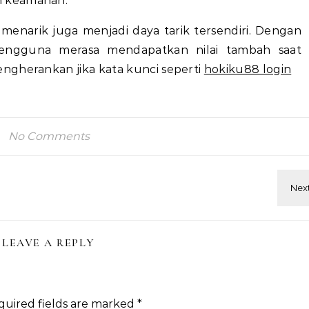
n keamanan.
 menarik juga menjadi daya tarik tersendiri. Dengan
pengguna merasa mendapatkan nilai tambah saat
ngherankan jika kata kunci seperti
hokiku88 login
No Comments
LEAVE A REPLY
quired fields are marked
*