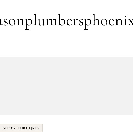
easonplumbersphoeni
SITUS HOKI QRIS