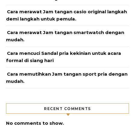
Cara merawat Jam tangan casio original langkah
demi langkah untuk pemula.
Cara merawat Jam tangan smartwatch dengan
mudah.
Cara mencuci Sandal pria kekinian untuk acara
formal di siang hari
Cara memutihkan Jam tangan sport pria dengan
mudah.
RECENT COMMENTS
No comments to show.