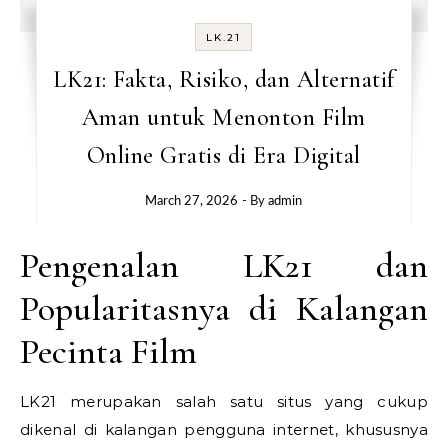
LK.21
LK21: Fakta, Risiko, dan Alternatif
Aman untuk Menonton Film
Online Gratis di Era Digital
March 27, 2026
- By
admin
Pengenalan LK21 dan
Popularitasnya di Kalangan
Pecinta Film
LK21 merupakan salah satu situs yang cukup
dikenal di kalangan pengguna internet, khususnya