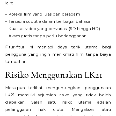
lain:
– Koleksi film yang luas dan beragam
– Tersedia subtitle dalam berbagai bahasa
– Kualitas video yang bervariasi (SD hingga HD)
– Akses gratis tanpa perlu berlangganan
Fitur-fitur ini menjadi daya tarik utama bagi
pengguna yang ingin menikmati film tanpa biaya
tambahan.
Risiko Menggunakan LK21
Meskipun terlihat menguntungkan, penggunaan
LK21 memiliki sejumlah risiko yang tidak boleh
diabaikan. Salah satu risiko utama adalah
pelanggaran hak cipta. Mengakses atau