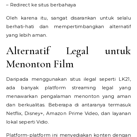
– Redirect ke situs berbahaya
Oleh karena itu, sangat disarankan untuk selalu
berhati-hati dan mempertimbangkan alternatif
yang lebih aman.
Alternatif Legal untuk
Menonton Film
Daripada menggunakan situs ilegal seperti LK21,
ada banyak platform streaming legal yang
menawarkan pengalaman menonton yang aman
dan berkualitas. Beberapa di antaranya termasuk
Netflix, Disney+, Amazon Prime Video, dan layanan
lokal seperti Vidio.
Platform-platform ini menyediakan konten dengan