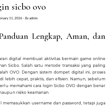
in sicbo ovo
bruary 11, 2026
- By
admin
Panduan Lengkap, Aman, dan
an digital membuat aktivitas bermain game online
n Sicbo. Salah satu metode transaksi yang paling
lah OVO. Dengan sistem dompet digital ini, proses
i lebih cepat, praktis, dan efisien. Namun, sebelum
erlu memahami cara login Sicbo OVO dengan benar
 maupun risiko keamanan.
al memasukkan username dan password, tetapi juga