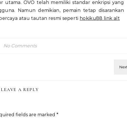
or utama. OVO telah memiliki standar enkripsi yang
gguna. Namun demikian, pemain tetap disarankan
rpercaya atau tautan resmi seperti
hokiku88 link alt
No Comments
LEAVE A REPLY
quired fields are marked
*