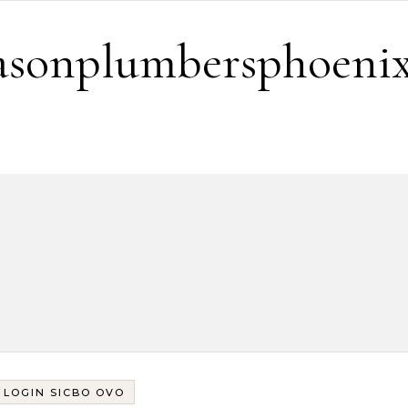
easonplumbersphoeni
LOGIN SICBO OVO