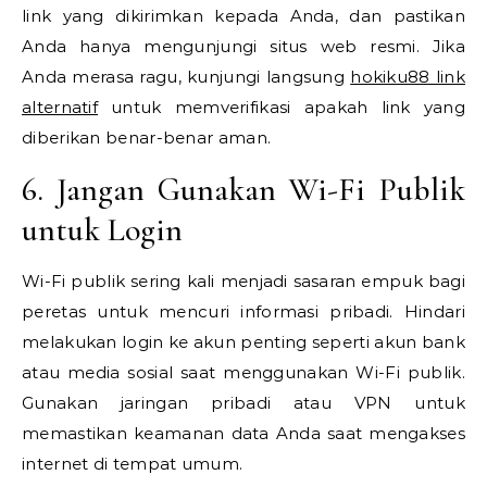
link yang dikirimkan kepada Anda, dan pastikan
Anda hanya mengunjungi situs web resmi. Jika
Anda merasa ragu, kunjungi langsung
hokiku88 link
alternatif
untuk memverifikasi apakah link yang
diberikan benar-benar aman.
6. Jangan Gunakan Wi-Fi Publik
untuk Login
Wi-Fi publik sering kali menjadi sasaran empuk bagi
peretas untuk mencuri informasi pribadi. Hindari
melakukan login ke akun penting seperti akun bank
atau media sosial saat menggunakan Wi-Fi publik.
Gunakan jaringan pribadi atau VPN untuk
memastikan keamanan data Anda saat mengakses
internet di tempat umum.