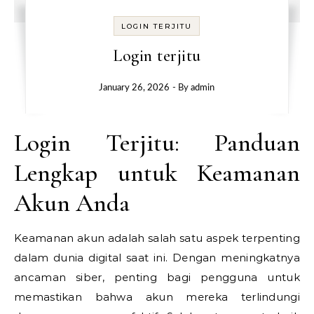
LOGIN TERJITU
Login terjitu
January 26, 2026
- By
admin
Login Terjitu: Panduan
Lengkap untuk Keamanan
Akun Anda
Keamanan akun adalah salah satu aspek terpenting
dalam dunia digital saat ini. Dengan meningkatnya
ancaman siber, penting bagi pengguna untuk
memastikan bahwa akun mereka terlindungi