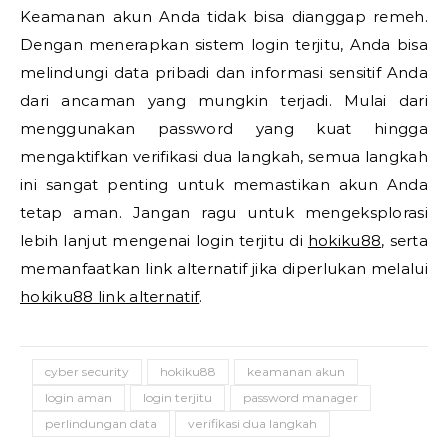
Keamanan akun Anda tidak bisa dianggap remeh.
Dengan menerapkan sistem login terjitu, Anda bisa
melindungi data pribadi dan informasi sensitif Anda
dari ancaman yang mungkin terjadi. Mulai dari
menggunakan password yang kuat hingga
mengaktifkan verifikasi dua langkah, semua langkah
ini sangat penting untuk memastikan akun Anda
tetap aman. Jangan ragu untuk mengeksplorasi
lebih lanjut mengenai login terjitu di
hokiku88
, serta
memanfaatkan link alternatif jika diperlukan melalui
hokiku88 link alternatif
.
cyber security
hokiku88
keamanan akun
login aman
login terjitu
password manager
perlindungan data
verifikasi dua langkah