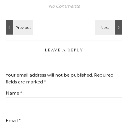
No Comments
LEAVE A REPLY
Your email address will not be published.
Required
fields are marked
*
Name
*
Email
*