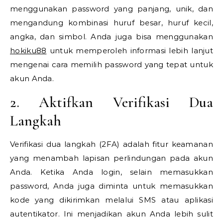
menggunakan password yang panjang, unik, dan
mengandung kombinasi huruf besar, huruf kecil,
angka, dan simbol. Anda juga bisa menggunakan
hokiku88
untuk memperoleh informasi lebih lanjut
mengenai cara memilih password yang tepat untuk
akun Anda.
2. Aktifkan Verifikasi Dua
Langkah
Verifikasi dua langkah (2FA) adalah fitur keamanan
yang menambah lapisan perlindungan pada akun
Anda. Ketika Anda login, selain memasukkan
password, Anda juga diminta untuk memasukkan
kode yang dikirimkan melalui SMS atau aplikasi
autentikator. Ini menjadikan akun Anda lebih sulit