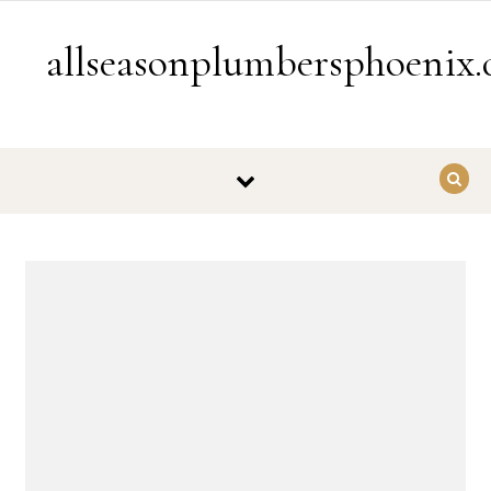
Skip to content
allseasonplumbersphoenix