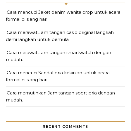
Cara mencuci Jaket denim wanita crop untuk acara
formal di siang hari
Cara merawat Jam tangan casio original langkah
demi langkah untuk pemula.
Cara merawat Jam tangan smartwatch dengan
mudah.
Cara mencuci Sandal pria kekinian untuk acara
formal di siang hari
Cara memutihkan Jam tangan sport pria dengan
mudah.
RECENT COMMENTS