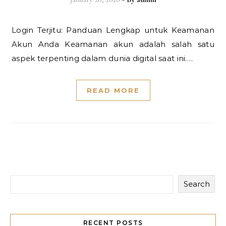
Login Terjitu: Panduan Lengkap untuk Keamanan
Akun Anda Keamanan akun adalah salah satu
aspek terpenting dalam dunia digital saat ini.…
READ MORE
Search
RECENT POSTS