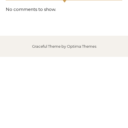
No comments to show.
Graceful Theme by
Optima Themes