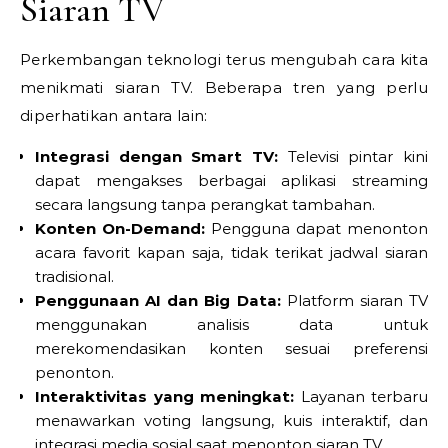
Siaran TV
Perkembangan teknologi terus mengubah cara kita
menikmati siaran TV. Beberapa tren yang perlu
diperhatikan antara lain:
Integrasi dengan Smart TV:
Televisi pintar kini
dapat mengakses berbagai aplikasi streaming
secara langsung tanpa perangkat tambahan.
Konten On-Demand:
Pengguna dapat menonton
acara favorit kapan saja, tidak terikat jadwal siaran
tradisional.
Penggunaan AI dan Big Data:
Platform siaran TV
menggunakan analisis data untuk
merekomendasikan konten sesuai preferensi
penonton.
Interaktivitas yang meningkat:
Layanan terbaru
menawarkan voting langsung, kuis interaktif, dan
integrasi media sosial saat menonton siaran TV.