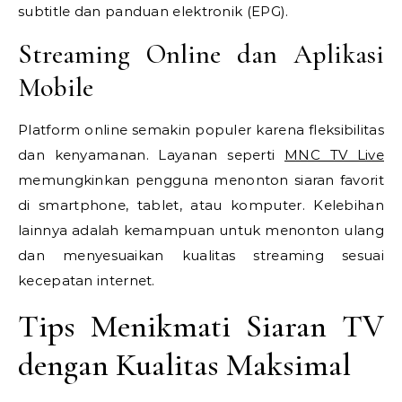
subtitle dan panduan elektronik (EPG).
Streaming Online dan Aplikasi
Mobile
Platform online semakin populer karena fleksibilitas
dan kenyamanan. Layanan seperti
MNC TV Live
memungkinkan pengguna menonton siaran favorit
di smartphone, tablet, atau komputer. Kelebihan
lainnya adalah kemampuan untuk menonton ulang
dan menyesuaikan kualitas streaming sesuai
kecepatan internet.
Tips Menikmati Siaran TV
dengan Kualitas Maksimal