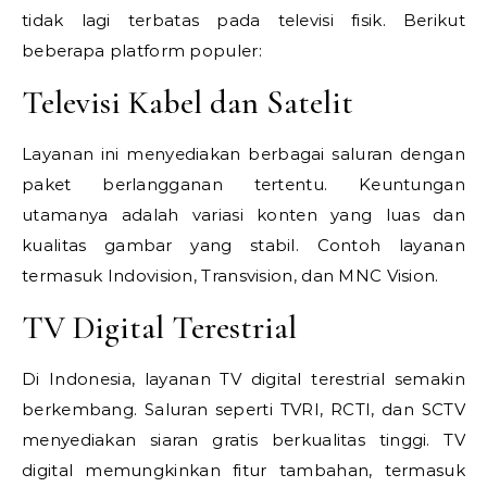
tidak lagi terbatas pada televisi fisik. Berikut
beberapa platform populer:
Televisi Kabel dan Satelit
Layanan ini menyediakan berbagai saluran dengan
paket berlangganan tertentu. Keuntungan
utamanya adalah variasi konten yang luas dan
kualitas gambar yang stabil. Contoh layanan
termasuk Indovision, Transvision, dan MNC Vision.
TV Digital Terestrial
Di Indonesia, layanan TV digital terestrial semakin
berkembang. Saluran seperti TVRI, RCTI, dan SCTV
menyediakan siaran gratis berkualitas tinggi. TV
digital memungkinkan fitur tambahan, termasuk