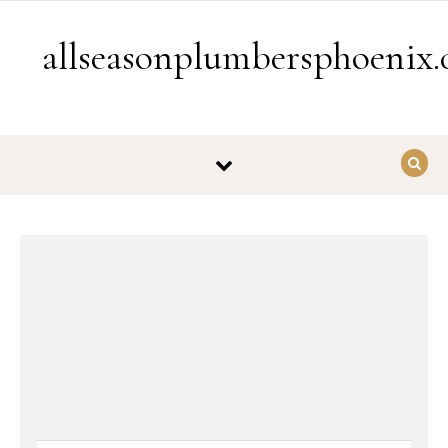
Skip to content
allseasonplumbersphoenix