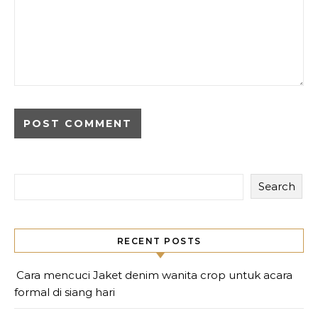
Search
RECENT POSTS
Cara mencuci Jaket denim wanita crop untuk acara
formal di siang hari