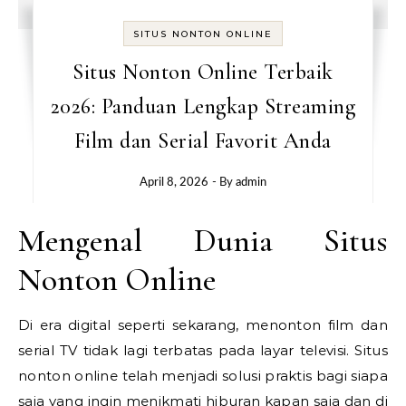
SITUS NONTON ONLINE
Situs Nonton Online Terbaik
2026: Panduan Lengkap Streaming
Film dan Serial Favorit Anda
April 8, 2026
- By
admin
Mengenal Dunia Situs
Nonton Online
Di era digital seperti sekarang, menonton film dan
serial TV tidak lagi terbatas pada layar televisi. Situs
nonton online telah menjadi solusi praktis bagi siapa
saja yang ingin menikmati hiburan kapan saja dan di