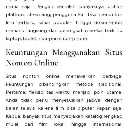
mana saja. Dengan semakin banyaknya pilihan
platform streaming, pengguna kini bisa menonton
film terbaru, serial populer, hingga dokumenter
menarik langsung dari perangkat mereka, baik itu
laptop, tablet, maupun smartphone.
Keuntungan Menggunakan Situs
Nonton Online
Situs nonton online menawarkan berbagai
keuntungan dibandingkan metode tradisional.
Pertama, fleksibilitas waktu menjadi poin utama.
Anda tidak perlu menyesuaikan jadwal dengan
siaran televisi karena film bisa diputar kapan saja.
Kedua, banyak situs menyediakan katalog lengkap
mulai dari film lokal hingga internasional,