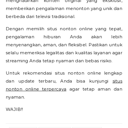
menghadirkan konten original yang eksklusif,
memberikan pengalaman menonton yang unik dan
berbeda dari televisi tradisional.
Dengan memilih situs nonton online yang tepat,
pengalaman hiburan Anda akan lebih
menyenangkan, aman, dan fleksibel. Pastikan untuk
selalu memeriksa legalitas dan kualitas layanan agar
streaming Anda tetap nyaman dan bebas risiko.
Untuk rekomendasi situs nonton online lengkap
dan update terbaru, Anda bisa kunjungi
situs
nonton online terpercaya
agar tetap aman dan
nyaman.
WAJIB!!