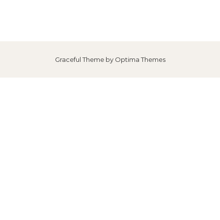
Graceful Theme by
Optima Themes