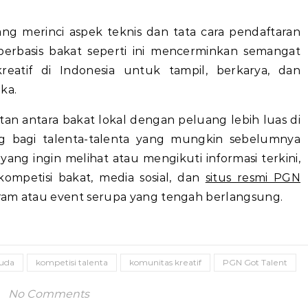
ng merinci aspek teknis dan tata cara pendaftaran
berbasis bakat seperti ini mencerminkan semangat
eatif di Indonesia untuk tampil, berkarya, dan
ka.
atan antara bakat lokal dengan peluang lebih luas di
g bagi talenta-talenta yang mungkin sebelumnya
ang ingin melihat atau mengikuti informasi terkini,
kompetisi bakat, media sosial, dan
situs resmi PGN
ram atau event serupa yang tengah berlangsung.
muda
kompetisi talenta
komunitas kreatif
PGN Got Talent
No Comments