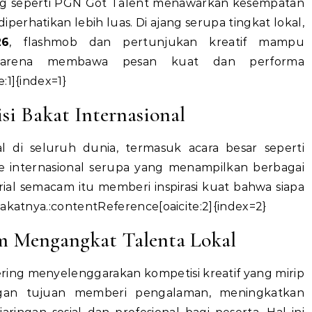
ng seperti PGN Got Talent menawarkan kesempatan
perhatikan lebih luas. Di ajang serupa tingkat lokal,
26
, flashmob dan pertunjukan kreatif mampu
arena membawa pesan kuat dan performa
:1]{index=1}
isi Bakat Internasional
l di seluruh dunia, termasuk acara besar seperti
e internasional serupa yang menampilkan berbagai
rial semacam itu memberi inspirasi kuat bahwa siapa
bakatnya.:contentReference[oaicite:2]{index=2}
am Mengangkat Talenta Lokal
sering menyelenggarakan kompetisi kreatif yang mirip
gan tujuan memberi pengalaman, meningkatkan