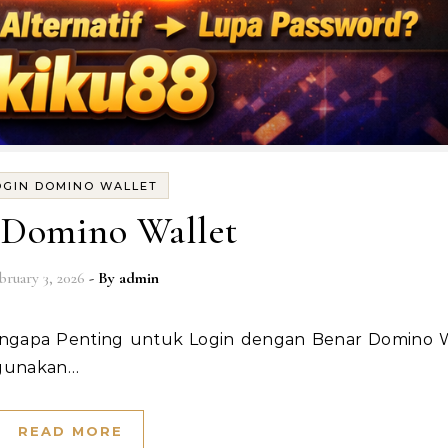
OGIN DOMINO WALLET
 Domino Wallet
bruary 3, 2026
- By
admin
igunakan…
READ MORE