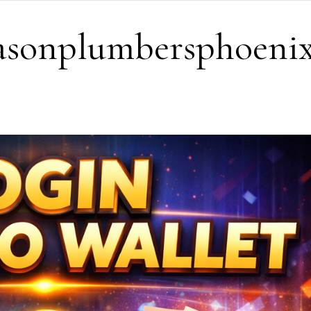
easonplumbersphoeni